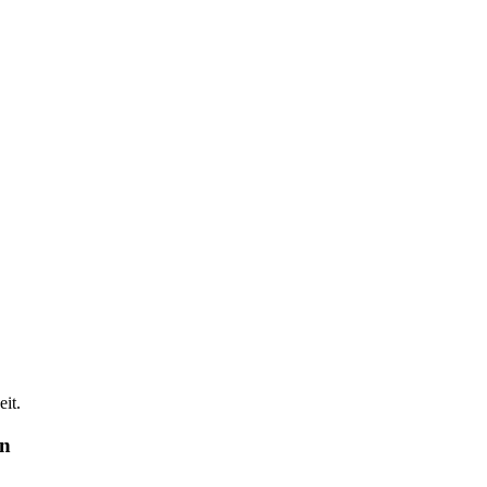
it.
en