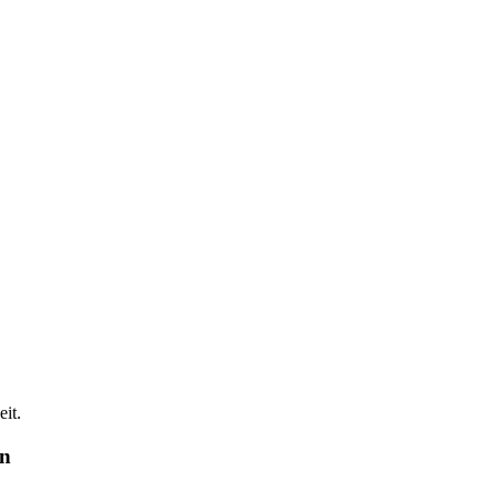
it.
en