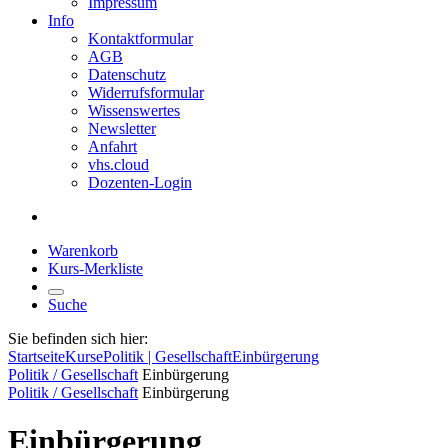
Impressum
Info
Kontaktformular
AGB
Datenschutz
Widerrufsformular
Wissenswertes
Newsletter
Anfahrt
vhs.cloud
Dozenten-Login
Warenkorb
Kurs-Merkliste
Suche
Sie befinden sich hier:
Startseite
Kurse
Politik | Gesellschaft
Einbürgerung
Politik / Gesellschaft
Einbürgerung
Politik / Gesellschaft
Einbürgerung
Einbürgerung