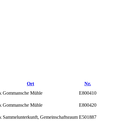
Ort
Nr.
k Gommansche Mühle
E800410
k Gommansche Mühle
E800420
k Sammelunterkunft, Gemeinschaftsraum
E501887