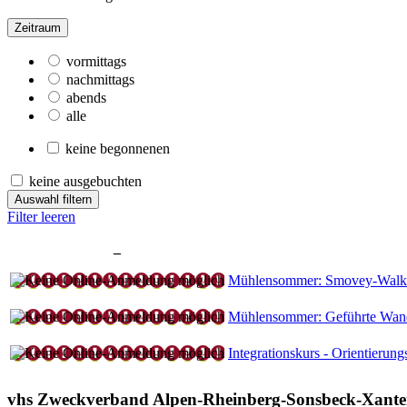
Zeitraum
vormittags
nachmittags
abends
alle
keine begonnenen
keine ausgebuchten
Auswahl filtern
Filter leeren
–
Mühlensommer: Smovey-Walke
Mühlensommer: Geführte Wande
Integrationskurs - Orientierung
vhs Zweckverband Alpen-Rheinberg-Sonsbeck-Xant