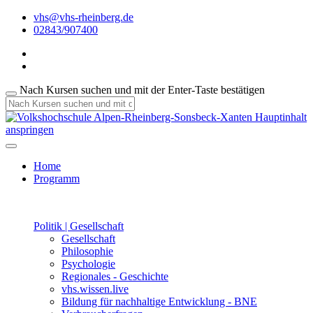
vhs@vhs-rheinberg.de
02843/907400
Nach Kursen suchen und mit der Enter-Taste bestätigen
Hauptinhalt
anspringen
Home
Programm
Politik | Gesellschaft
Gesellschaft
Philosophie
Psychologie
Regionales - Geschichte
vhs.wissen.live
Bildung für nachhaltige Entwicklung - BNE